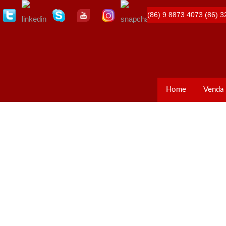
(86) 9 8873 4073
(86) 3
Home
Venda