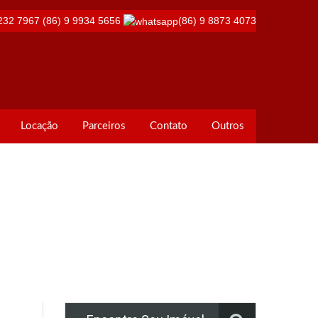
232 7967
(86) 9 9934 5656
(86) 9 8873 4073
Locação
Parceiros
Contato
Outros