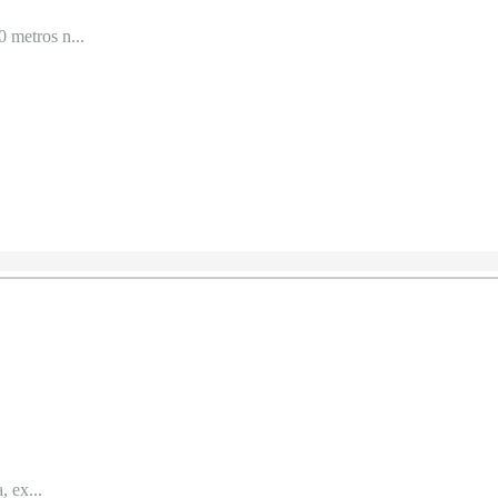
 metros n...
, ex...