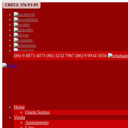
CRECI: 376-PJ-PI
(86) 9 8873 4073
(86) 3232 7967
(86) 9 9934 5656
Home
Quem Somos
Venda
Apartamento
Casa