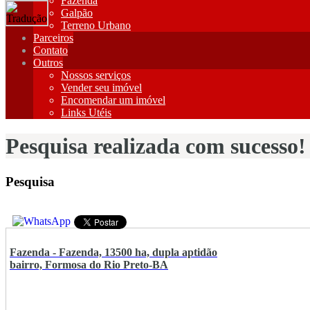
Fazenda
Galpão
Terreno Urbano
Parceiros
Contato
Outros
Nossos serviços
Vender seu imóvel
Encomendar um imóvel
Links Utéis
Pesquisa realizada com sucesso!
Pesquisa
Fazenda - Fazenda, 13500 ha, dupla aptidão
bairro, Formosa do Rio Preto-BA