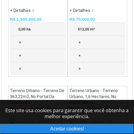
+ Detalhes
+ Detalhes
R$ 1.300.000,00
R$ 70.000,00
0,00 ha
512,00 m²
×
×
×
×
×
×
Terreno Urbano - Terreno De
Terreno Urbano - Terreno
363,22m2, No Portal Da
Urbano, 1,6 Hectares, No
Esperança
Bairro Morros
Aroeiras, Teresina-PI
Satélite, Teresina-PI
Este site usa cookies para garantir que você obtenha a
melhor experiência.
Aceitar cookies!