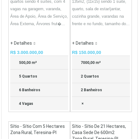
quartos sendo 4 suítes, com 4
135m2, (11x15) sendo 1 suite,
vagas na garagem, varanda,
quarto, sala de estar/jantar,
Área de Apoio, Área de Serviço,
cozinha grande, varandas na
Área Externa, Árvores frut�...
frente e no fundo, tamanho do...
+ Detalhes
+ Detalhes
R$ 3.000.000,00
R$ 150.000,00
500,00 m²
7000,00 m²
5 Quartos
2 Quartos
6 Banheiros
2 Banheiros
4 Vagas
×
Sítio - Sítio Com 5 Hectares
Sítio - Sítio De 21 Hectares,
Zona Rural, Teresina-PI
Casa Sede De 600m2
Zona Rural, Teresina-PI