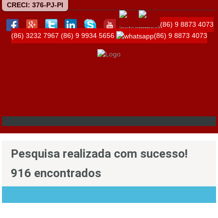
CRECI: 376-PJ-PI
(86) 9 8873 4073
(86) 3232 7967
(86) 9 9934 5656
(86) 9 8873 4073
Pesquisa realizada com sucesso!
916 encontrados