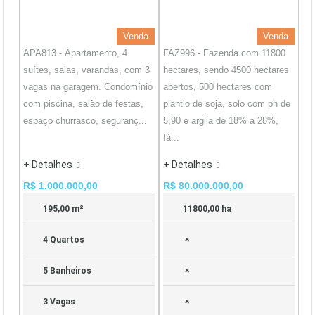
Venda
Venda
APA813 - Apartamento, 4
FAZ996 - Fazenda com 11800
suítes, salas, varandas, com 3
hectares, sendo 4500 hectares
vagas na garagem. Condomínio
abertos, 500 hectares com
com piscina, salão de festas,
plantio de soja, solo com ph de
espaço churrasco, seguranç...
5,90 e argila de 18% a 28%,
fá...
+ Detalhes
+ Detalhes
R$ 1.000.000,00
R$ 80.000.000,00
195,00 m²
11800,00 ha
4 Quartos
×
5 Banheiros
×
3 Vagas
×