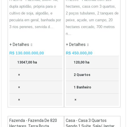
dupla aptidão, própria para o
hectares, casa com 3 quartos,
cultivo de soja, algodão, e
2 poços tubulares, 2 tanques de
pecuária em geral, banhada por
peixe, açude, um campo, 20
3 rios perenes, servida d...
hectares cercado, 700 metros
n...
+ Detalhes
+ Detalhes
R$ 130.000.000,00
R$ 450.000,00
13047,00 ha
120,00 ha
×
2 Quartos
×
1 Banheiro
×
×
Fazenda - Fazenda De 820
Casa - Casa 3 Quartos
Hectares, Terra Bruta,
Sendo 1 Suíte, Sala/jantar,