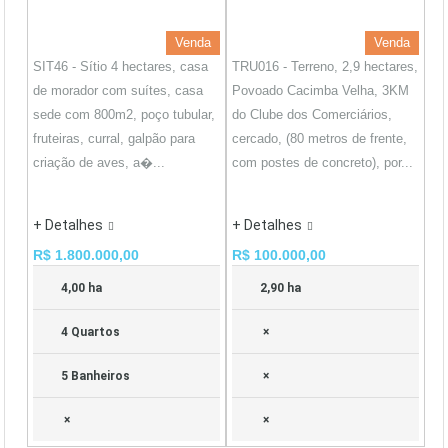
Venda
Venda
SIT46 - Sítio 4 hectares, casa
TRU016 - Terreno, 2,9 hectares,
de morador com suítes, casa
Povoado Cacimba Velha, 3KM
sede com 800m2, poço tubular,
do Clube dos Comerciários,
fruteiras, curral, galpão para
cercado, (80 metros de frente,
criação de aves, a�...
com postes de concreto), por...
+ Detalhes
+ Detalhes
R$ 1.800.000,00
R$ 100.000,00
4,00 ha
2,90 ha
4 Quartos
×
5 Banheiros
×
×
×