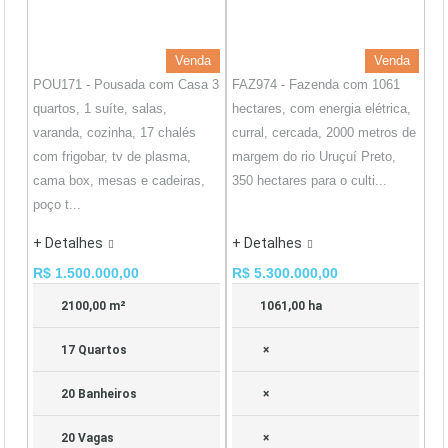
Venda
Venda
POU171 - Pousada com Casa 3
FAZ974 - Fazenda com 1061
quartos, 1 suíte, salas,
hectares, com energia elétrica,
varanda, cozinha, 17 chalés
curral, cercada, 2000 metros de
com frigobar, tv de plasma,
margem do rio Uruçuí Preto,
cama box, mesas e cadeiras,
350 hectares para o culti...
poço t...
+ Detalhes
+ Detalhes
R$ 1.500.000,00
R$ 5.300.000,00
2100,00 m²
1061,00 ha
17 Quartos
×
20 Banheiros
×
20 Vagas
×