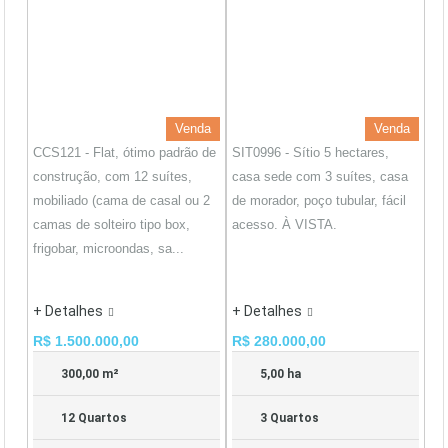
Venda
Venda
CCS121 - Flat, ótimo padrão de
SIT0996 - Sítio 5 hectares,
construção, com 12 suítes,
casa sede com 3 suítes, casa
mobiliado (cama de casal ou 2
de morador, poço tubular, fácil
camas de solteiro tipo box,
acesso. À VISTA.
frigobar, microondas, sa...
+ Detalhes
+ Detalhes
R$ 1.500.000,00
R$ 280.000,00
300,00 m²
5,00 ha
12 Quartos
3 Quartos