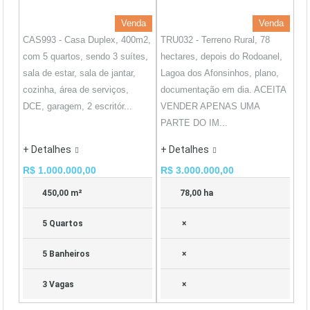
Venda
Venda
CAS993 - Casa Duplex, 400m2,
TRU032 - Terreno Rural, 78
com 5 quartos, sendo 3 suítes,
hectares, depois do Rodoanel,
sala de estar, sala de jantar,
Lagoa dos Afonsinhos, plano,
cozinha, área de serviços,
documentação em dia. ACEITA
DCE, garagem, 2 escritór...
VENDER APENAS UMA
PARTE DO IM...
+ Detalhes
+ Detalhes
R$ 1.000.000,00
R$ 3.000.000,00
450,00 m²
78,00 ha
5 Quartos
×
5 Banheiros
×
3 Vagas
×