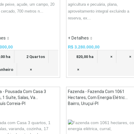
de peixe, açude, um campo, 20
agricultura e pecuária, plana,
 cercado, 700 metros n...
aproveitamento integral excluindo a
reserva, ex...
hes
+ Detalhes
000,00
R$ 3.280.000,00
,00 ha
2 Quartos
820,00 ha
×
×
anheiro
×
×
a - Pousada Com Casa 3
Fazenda - Fazenda Com 1061
 1 Suíte, Salas, Va...
Hectares, Com Energia Elétric...
Luís Correia-PI
Bairro, Uruçuí-PI