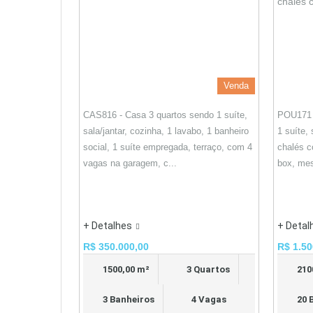
Venda
CAS816 - Casa 3 quartos sendo 1 suíte,
POU171 
sala/jantar, cozinha, 1 lavabo, 1 banheiro
1 suíte,
social, 1 suíte empregada, terraço, com 4
chalés c
vagas na garagem, c...
box, mes
+ Detalhes
+ Detal
R$ 350.000,00
R$ 1.50
1500,00 m²
3 Quartos
210
3 Banheiros
4 Vagas
20 