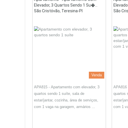
Elevador, 3 Quartos Sendo 1 Su�...
Elevado
São Cristóvão, Teresina-PI
São Cri
Venda
APA815 - Apartamento com elevador, 3
APA816 -
quartos sendo 1 suíte, sala de
quartos 
estar/jantar, cozinha, área de serviços,
estar/jan
com 1 vaga na garagem, armários ...
com 1 va