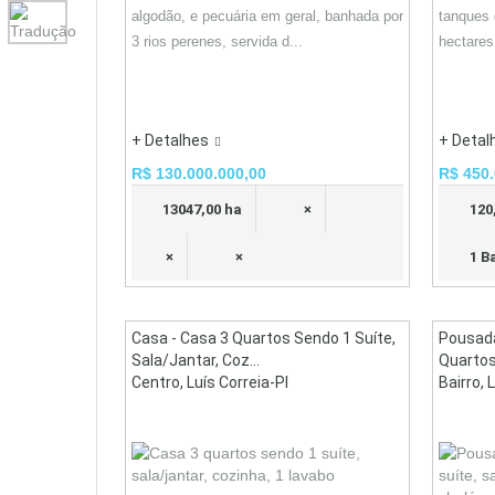
algodão, e pecuária em geral, banhada por
tanques 
3 rios perenes, servida d...
hectares
+ Detalhes
+ Detal
R$ 130.000.000,00
R$ 450.
13047,00 ha
×
120
×
×
1 B
Casa - Casa 3 Quartos Sendo 1 Suíte,
Pousad
Sala/jantar, Coz...
Quartos,
Centro, Luís Correia-PI
Bairro, 