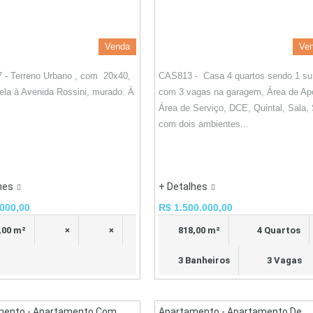
Venda
Ve
 - Terreno Urbano , com 20x40,
CAS813 - Casa 4 quartos sendo 1 suí
lela à Avenida Rossini, murado. À
com 3 vagas na garagem, Área de Ap
Área de Serviço, DCE, Quintal, Sala,
com dois ambientes...
hes
+ Detalhes
000,00
R$ 1.500.000,00
,00 m²
×
×
818,00 m²
4 Quartos
3 Banheiros
3 Vagas
mento - Apartamento Com
Apartamento - Apartamento De