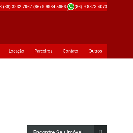
3
(86) 3232 7967
(86) 9 9934 5656
(86) 9 8873 4073
Locação
Parceiros
Contato
Outros
Encontre Seu Imóvel