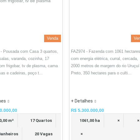
Venda
Ve
- Pousada com Casa 3 quartos,
FAZ974 - Fazenda com 1061 hectares
 salas, varanda, cozinha, 17
com energia elétrica, curral, cercada,
om frigobar, tv de plasma, cama
2000 metros de margem do rio Uruçuí
as e cadeiras, poço t...
Preto, 350 hectares para o culti...
hes
+ Detalhes
0.000,00
R$ 5.300.000,00
0,00 m²
17 Quartos
1061,00 ha
×
×
Banheiros
20 Vagas
×