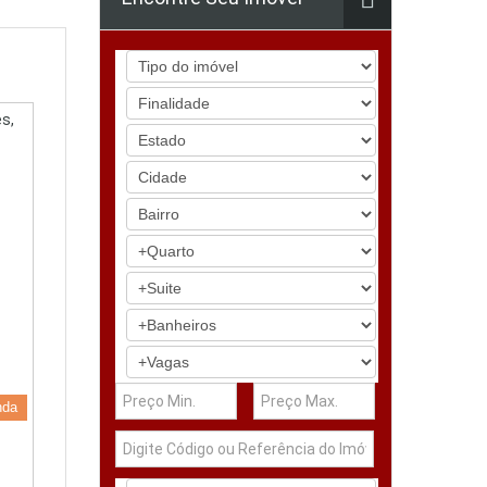
s,
nda