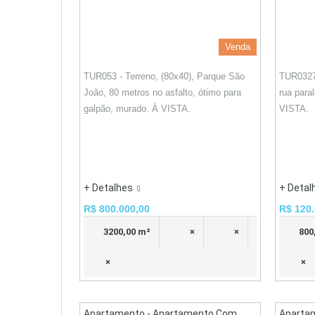
Venda
TUR053 - Terreno, (80x40), Parque São
TUR0327
João, 80 metros no asfalto, ótimo para
rua para
galpão, murado. À VISTA.
VISTA.
+ Detalhes
+ Detal
R$ 800.000,00
R$ 120.
3200,00 m²
×
×
800
×
×
Apartamento - Apartamento Com
Aparta