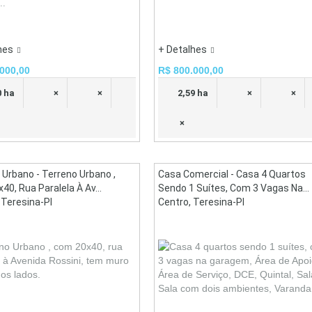
..
hes
+ Detalhes
000,00
R$ 800.000,00
0 ha
×
×
2,59 ha
×
×
×
 Urbano - Terreno Urbano ,
Casa Comercial - Casa 4 Quartos
0, Rua Paralela À Av...
Sendo 1 Suítes, Com 3 Vagas Na...
 Teresina-PI
Centro, Teresina-PI