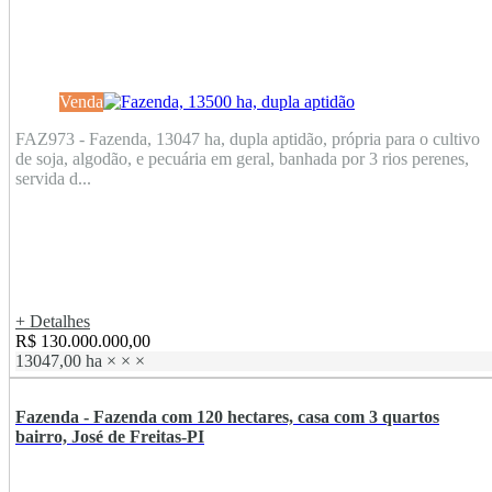
Venda
FAZ973 - Fazenda, 13047 ha, dupla aptidão, própria para o cultivo
de soja, algodão, e pecuária em geral, banhada por 3 rios perenes,
servida d...
+ Detalhes
R$ 130.000.000,00
13047,00 ha
×
×
×
Fazenda - Fazenda com 120 hectares, casa com 3 quartos
bairro, José de Freitas-PI