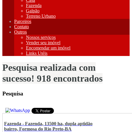
Casa
Fazenda
Galpão
Terreno Urbano
Parceiros
Contato
Outros
Nossos serviços
Vender seu imóvel
Encomendar um imóvel
Links Utéis
Pesquisa realizada com
sucesso! 918 encontrados
Pesquisa
Fazenda - Fazenda, 13500 ha, dupla aptidão
bairro, Formosa do Rio Preto-BA