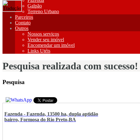
Fazenda
Galpão
Terreno Urbano
Parceiros
Contato
Outros
Nossos serviços
Vender seu imóvel
Encomendar um imóvel
Links Utéis
Pesquisa realizada com sucesso!
Pesquisa
Fazenda - Fazenda, 13500 ha, dupla aptidão
bairro, Formosa do Rio Preto-BA