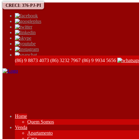
CRECI: 376-PJ-PI
(86) 9 8873 4073
(86) 3232 7967
(86) 9 9934 5656
Home
Quem Somos
Venda
Apartamento
Casa