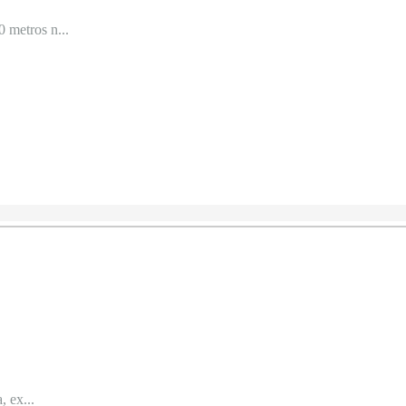
 metros n...
, ex...